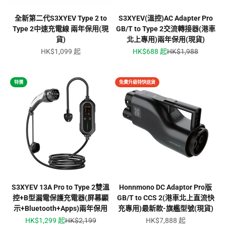
全新第二代S3XYEV Type 2 to
S3XYEV(溫控)AC Adapter Pro
Type 2中速充電線 兩年保用(現
GB/T to Type 2交流轉接器(港車
貨)
北上專用)兩年保用(現貨)
促銷價
促銷價
原價
HK$1,099 起
HK$688 起
HK$1,988
特價
免費升級特快送貨
S3XYEV 13A Pro to Type 2雙溫
Honnmono DC Adaptor Pro版
控+B型漏電保護充電器(屏幕顯
GB/T to CCS 2(港車北上直流快
示+Bluetooth+Apps)兩年保用
充專用)最新款-旗艦型號(現貨)
促銷價
原價
促銷價
HK$1,299 起
HK$2,199
HK$7,888 起