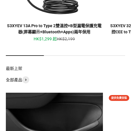
S3XYEV 13A Pro to Type 2雙溫控+B型漏電保護充電
S3XYEV 
器(屏幕顯示+Bluetooth+Apps)兩年保用
控CEE t
促銷價
原價
HK$1,299 起
HK$2,199
最新上架
全部產品
提供免費安裝