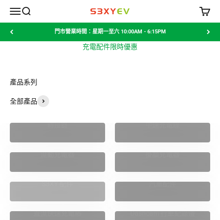
跳至內容
選單
搜尋
購物車
S3XYEV
門市營業時間：星期一至六 10:00AM - 6:15PM
充電配件限時優惠
產品系列
全部產品
轉接器
中速充電線
流動充電器
掛牆充電器
S3XY 配件
汽車配件
直流快速充電樁
Dashcam 行車紀錄儀