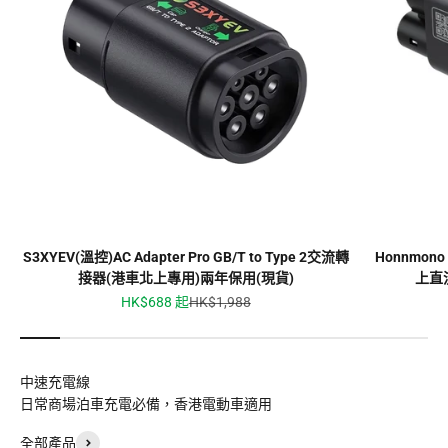
S3XYEV(溫控)AC Adapter Pro GB/T to Type 2交流轉
Honnmono 
接器(港車北上專用)兩年保用(現貨)
上直
促銷價
原價
HK$688 起
HK$1,988
中速充電線
日常商場泊車充電必備，香港電動車適用
全部產品