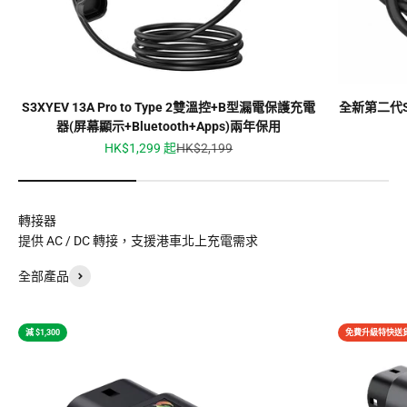
S3XYEV 13A Pro to Type 2雙溫控+B型漏電保護充電
全新第二代S3X
器(屏幕顯示+Bluetooth+Apps)兩年保用
促銷價
原價
HK$1,299 起
HK$2,199
轉接器
提供 AC / DC 轉接，支援港車北上充電需求
全部產品
減 $1,300
免費升級特快送