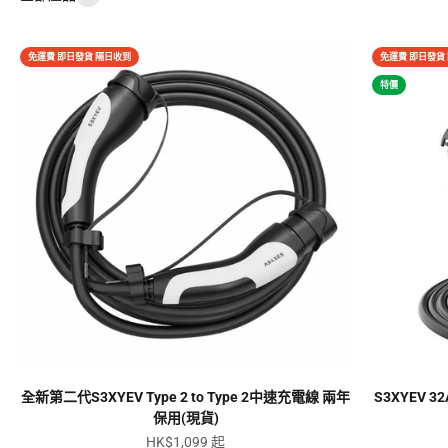
免運費 即日發貨 隔日收到
免運費 即日發貨
特價
全新第二代S3XYEV Type 2 to Type 2中速充電線 兩年
S3XYEV 32
保用(現貨)
促銷價
HK$1,099 起