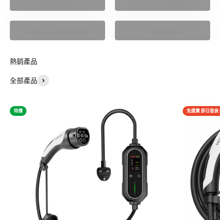
Dashcam 外置電源
汽車鍍膜
熱銷產品
全部產品
特價
免運費 即日發貨